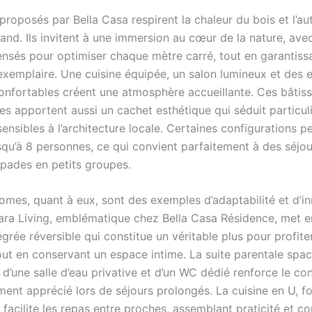
proposés par Bella Casa respirent la chaleur du bois et l’au
and. Ils invitent à une immersion au cœur de la nature, ave
pensés pour optimiser chaque mètre carré, tout en garantiss
xemplaire. Une cuisine équipée, un salon lumineux et des 
nfortables créent une atmosphère accueillante. Ces bâtis
les apportent aussi un cachet esthétique qui séduit particul
ensibles à l’architecture locale. Certaines configurations p
usqu’à 8 personnes, ce qui convient parfaitement à des séjou
pades en petits groupes.
omes, quant à eux, sont des exemples d’adaptabilité et d’in
ra Living, emblématique chez Bella Casa Résidence, met e
égrée réversible qui constitue un véritable plus pour profite
tout en conservant un espace intime. La suite parentale spa
’une salle d’eau privative et d’un WC dédié renforce le con
ment apprécié lors de séjours prolongés. La cuisine en U, f
facilite les repas entre proches, assemblant praticité et con