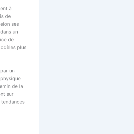
ent à
ris de
selon ses
 dans un
vice de
modèles plus
 par un
é physique
emin de la
nt sur
s tendances