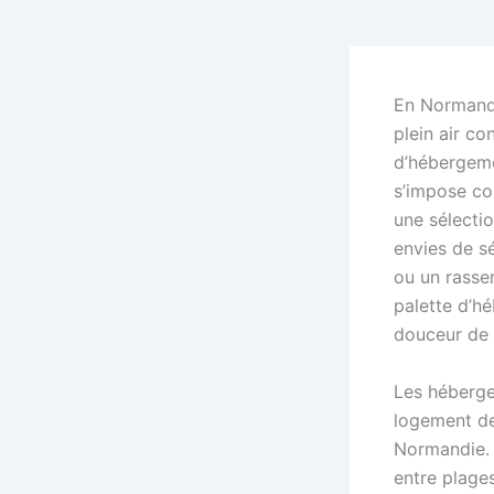
En Normandie
plein air c
d’hébergeme
s’impose co
une sélecti
envies de s
ou un rasse
palette d’h
douceur de v
Les hébergem
logement de 
Normandie. A
entre plages