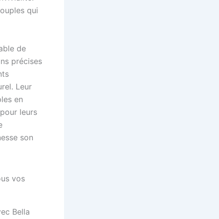
ouples qui
able de
ons précises
nts
rel. Leur
ples en
pour leurs
e
nesse son
vec Bella