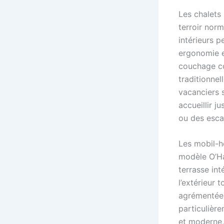
Les chalets 
terroir norm
intérieurs 
ergonomie e
couchage co
traditionnel
vacanciers s
accueillir j
ou des esca
Les mobil-h
modèle O’Ha
terrasse int
l’extérieur 
agrémentée d
particulière
et moderne, 