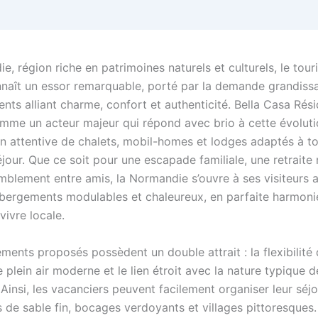
, région riche en patrimoines naturels et culturels, le tou
onnaît un essor remarquable, porté par la demande grandiss
nts alliant charme, confort et authenticité. Bella Casa Rés
mme un acteur majeur qui répond avec brio à cette évolutio
on attentive de chalets, mobil-homes et lodges adaptés à to
éjour. Que ce soit pour une escapade familiale, une retraite
mblement entre amis, la Normandie s’ouvre à ses visiteurs 
ébergements modulables et chaleureux, en parfaite harmoni
ivre locale.
ents proposés possèdent un double attrait : la flexibilité 
plein air moderne et le lien étroit avec la nature typique d
insi, les vacanciers peuvent facilement organiser leur séjo
 de sable fin, bocages verdoyants et villages pittoresques.