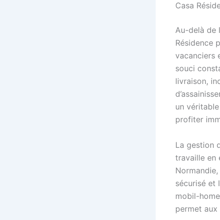
Casa Résid
Au-delà de 
Résidence p
vacanciers e
souci consta
livraison, i
d’assainisse
un véritabl
profiter im
La gestion 
travaille e
Normandie, 
sécurisé et 
mobil-homes
permet aux 