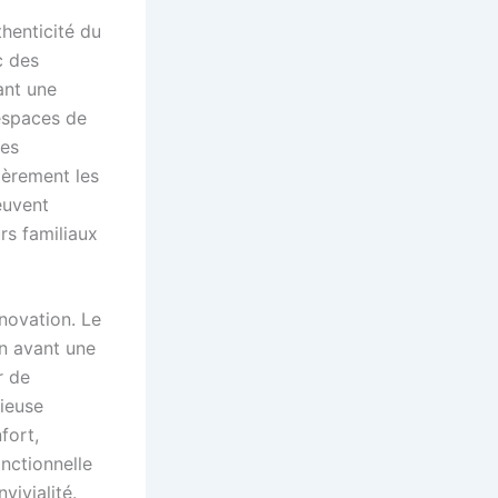
thenticité du
c des
ant une
espaces de
ses
ièrement les
euvent
rs familiaux
novation. Le
n avant une
r de
cieuse
fort,
onctionnelle
vivialité.