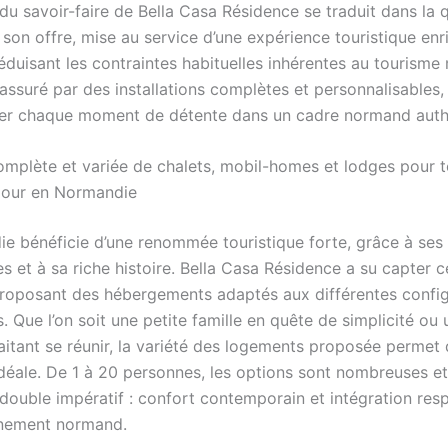
u savoir-faire de Bella Casa Résidence se traduit dans la qu
 son offre, mise au service d’une expérience touristique enr
éduisant les contraintes habituelles inhérentes au tourisme
 assuré par des installations complètes et personnalisables
er chaque moment de détente dans un cadre normand auth
omplète et variée de chalets, mobil-homes et lodges pour t
jour en Normandie
e bénéficie d’une renommée touristique forte, grâce à se
 et à sa riche histoire. Bella Casa Résidence a su capter ce
proposant des hébergements adaptés aux différentes config
s. Que l’on soit une petite famille en quête de simplicité ou
aitant se réunir, la variété des logements proposée permet 
 idéale. De 1 à 20 personnes, les options sont nombreuses e
 double impératif : confort contemporain et intégration re
nnement normand.