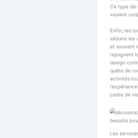
Ce type de 
veulent conj
Enfin, les 
séduire les 
et souvent 
rejoignent l
design cont
quête de ro
activités to
l’expérienc
cadre de vi
Les service