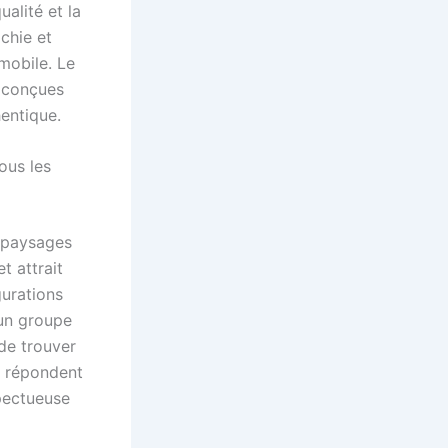
alité et la
ichie et
 mobile. Le
, conçues
entique.
ous les
s paysages
t attrait
urations
 un groupe
de trouver
t répondent
spectueuse