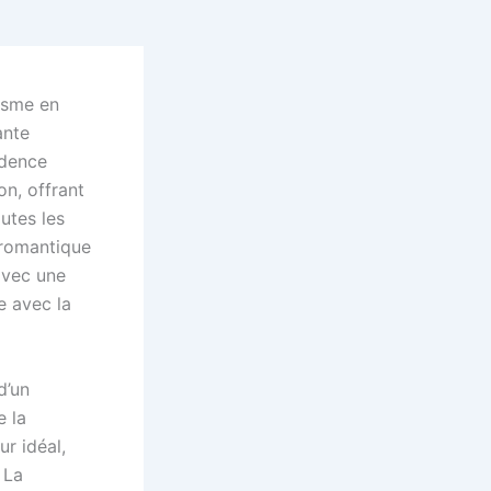
risme en
ante
idence
n, offrant
utes les
 romantique
avec une
e avec la
d’un
e la
ur idéal,
 La