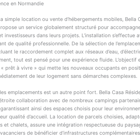
ence en Normandie
la simple location ou vente d’hébergements mobiles, Bella 
ropose un service globalement structuré pour accompagne
t investisseurs dans leurs projets. L’installation s’effectue 
nt de qualité professionnelle. De la sélection de l’emplace
ncluant le raccordement complet aux réseaux d’eau, d’électric
ment, tout est pensé pour une expérience fluide. L’objectif es
e « prêt à vivre » qui mette les nouveaux occupants en posi
médiatement de leur logement sans démarches complexes.
des emplacements est un autre point fort. Bella Casa Résid
n étroite collaboration avec de nombreux campings partenai
garantissant ainsi des espaces choisis pour leur environne
leur qualité d’accueil. La location de parcels choisies, adap
 et chalets, assure une intégration respectueuse du paysa
vacanciers de bénéficier d’infrastructures complémentaires