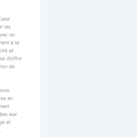
Casa
r les
avec un
ment à la
ité et
t d’offrir
tion de
ence
res en
ment
tées aux
ge et
.