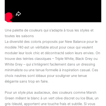
Une palette de couleurs qui s’adapte à tous les styles et
toutes les saisons
La diversité des coloris proposés par New Balance pour le
modèle 740 est un véritable atout pour ceux qui veulent
moduler leur look chic et décontracté selon leurs envies. On
trouve des teintes classiques – Triple White, Black Grey ou
White Grey – qui s’intègrent facilement dans un dressing
minimaliste ou une tenue formelle à inspiration casual. Ces
choix neutres sont idéaux pour souligner une tenue
élégante sans trop en faire.
Pour un style plus audacieux, des couleurs comme Marsh
Green mêlant le blanc à un vert olive discret ou Ice Blue, un
gris-bleuté, apportent une touche frais et subtile. Si vous