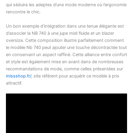
qui séduira les adeptes d’une mode moderne où l’ergonomie
rencontre le chic.
Un bon exemple d’intégration dans une tenue élégante est
d’associer la NB 740 à une jupe midi fluide et un blazer
oversize. Cette composition illustre parfaitement comment
le modèle Nb 740 peut ajouter une touche décontractée tout
en conservant un aspect raffiné. Cette alliance entre confort
et style est également mise en avant dans de nombreuses
recommandations de mode, comme celles présentées sur
missshop.fr/
, site référent pour acquérir ce modèle à prix
attractif.